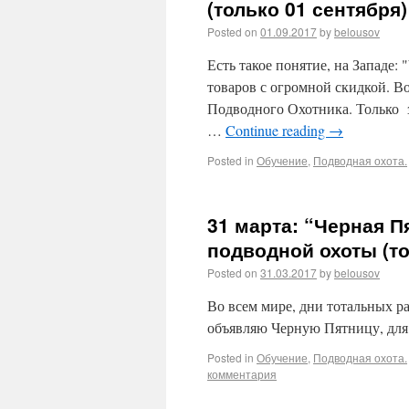
(только 01 сентября)
Posted on
01.09.2017
by
belousov
Есть такое понятие, на Западе:
товаров с огромной скидкой. Во
Подводного Охотника. Только з
…
Continue reading
→
Posted in
Обучение
,
Подводная охота.
31 марта: “Черная 
подводной охоты (то
Posted on
31.03.2017
by
belousov
Во всем мире, дни тотальных р
объявляю Черную Пятницу, для
Posted in
Обучение
,
Подводная охота.
комментария