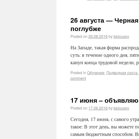
26 августа — Черна
поглубже
Posted on
26.08.2016
by
belousov
На Западе, такая форма распрод
суть: в течение одного дня, пят
канун конца трудовой недели, 
Posted in
Обучение
,
Подводная охота.
comment
17 июня – объявляю
Posted on
17.06.2016
by
belousov
Сегодня, 17 июня, с самого утр
такое: В этот день, вы можете 
самым бюджетным способом. В