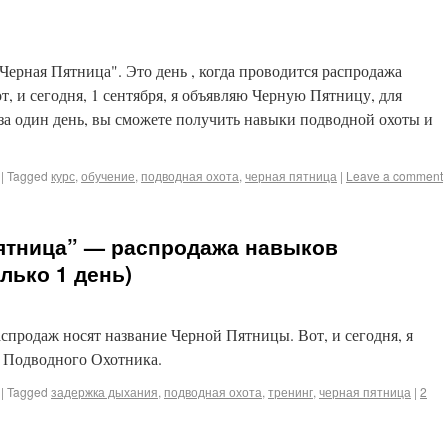
 "Черная Пятница". Это день , когда проводится распродажа
т, и сегодня, 1 сентября, я объявляю Черную Пятницу, для
а один день, вы сможете получить навыки подводной охоты и
|
Tagged
курс
,
обучение
,
подводная охота
,
черная пятница
|
Leave a comment
Пятница” — распродажа навыков
лько 1 день)
аспродаж носят название Черной Пятницы. Вот, и сегодня, я
 Подводного Охотника.
|
Tagged
задержка дыхания
,
подводная охота
,
тренинг
,
черная пятница
|
2