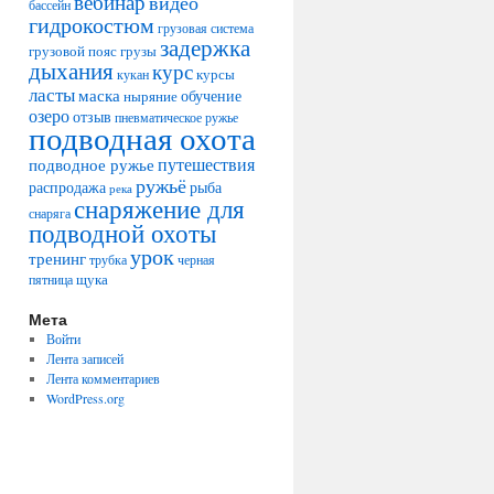
вебинар
видео
бассейн
гидрокостюм
грузовая система
задержка
грузовой пояс
грузы
дыхания
курс
курсы
кукан
ласты
маска
обучение
ныряние
озеро
отзыв
пневматическое ружье
подводная охота
путешествия
подводное ружье
ружьё
распродажа
рыба
река
снаряжение для
снаряга
подводной охоты
урок
тренинг
трубка
черная
щука
пятница
Мета
Войти
Лента записей
Лента комментариев
WordPress.org