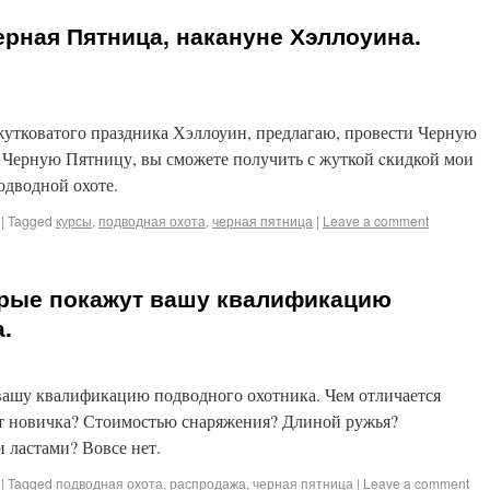
Черная Пятница, накануне Хэллоуина.
 жутковатого праздника Хэллоуин, предлагаю, провести Черную
 Черную Пятницу, вы сможете получить с жуткой cкидкой мои
одводной охоте.
|
Tagged
курсы
,
подводная охота
,
черная пятница
|
Leave a comment
орые покажут вашу квалификацию
.
вашу квалификацию подводного охотника. Чем отличается
т новичка? Стоимостью снаряжения? Длиной ружья?
 ластами? Вовсе нет.
|
Tagged
подводная охота
,
распродажа
,
черная пятница
|
Leave a comment