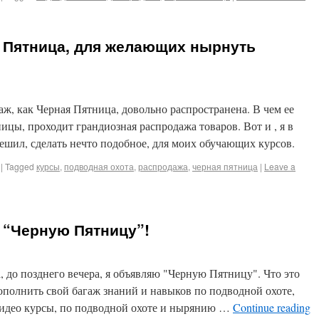
я Пятница, для желающих нырнуть
аж, как Черная Пятница, довольно распространена. В чем ее
ницы, проходит грандиозная распродажа товаров. Вот и , я в
решил, сделать нечто подобное, для моих обучающих курсов.
|
Tagged
курсы
,
подводная охота
,
распродажа
,
черная пятница
|
Leave a
 “Черную Пятницу”!
а, до позднего вечера, я объявляю "Черную Пятницу". Что это
пополнить свой багаж знаний и навыков по подводной охоте,
идео курсы, по подводной охоте и нырянию …
Continue reading