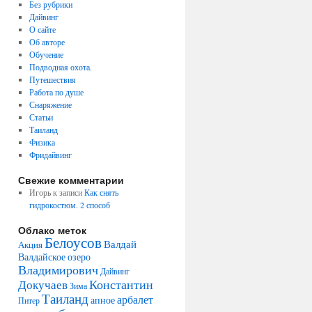
Без рубрики
Дайвинг
О сайте
Об авторе
Обучение
Подводная охота.
Путешествия
Работа по душе
Снаряжение
Статьи
Таиланд
Физика
Фридайвинг
Свежие комментарии
Игорь
к записи
Как снять
гидрокостюм. 2 способ
Облако меток
Белоусов
Валдай
Акция
Валдайское озеро
Владимирович
Дайвинг
Константин
Докучаев
Зима
Таиланд
арбалет
апное
Питер