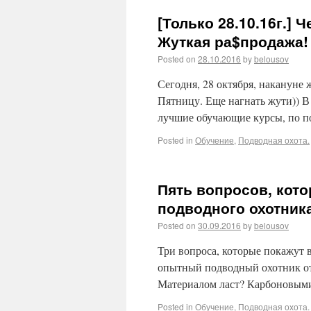
[Только 28.10.16г.] 
Жуткая ра$продажа!
Posted on
28.10.2016
by
belousov
Сегодня, 28 октября, накануне
Пятницу. Еще нагнать жути)) В
лучшие обучающие курсы, по п
Posted in
Обучение
,
Подводная охота.
Пять вопросов, кот
подводного охотника
Posted on
30.09.2016
by
belousov
Три вопроса, которые покажут 
опытный подводный охотник о
Материалом ласт? Карбоновыми
Posted in
Обучение
,
Подводная охота.