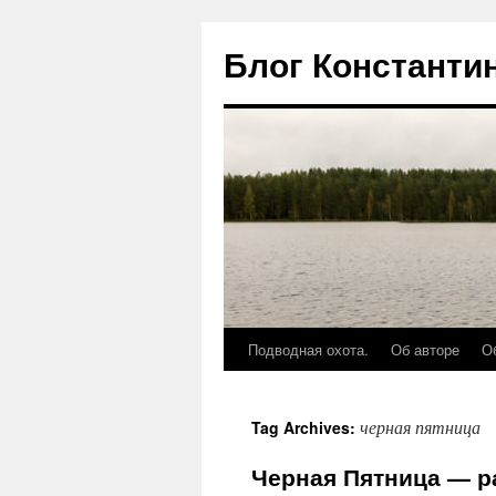
Блог Константи
Подводная охота.
Об авторе
О
черная пятница
Tag Archives:
Черная Пятница — р