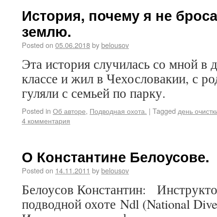
История, почему я не брос
землю.
Posted on
05.06.2018
by
belousov
Эта история случилась со мной в д
классе и жил в Чехословакии, с ро
гуляли с семьей по парку.
Posted in
Об авторе
,
Подводная охота.
|
Tagged
день очистк
4 комментария
О Константине Белоусове.
Posted on
14.11.2011
by
belousov
Белоусов Константин: Инструкто
подводной охоте Ndl (National Div