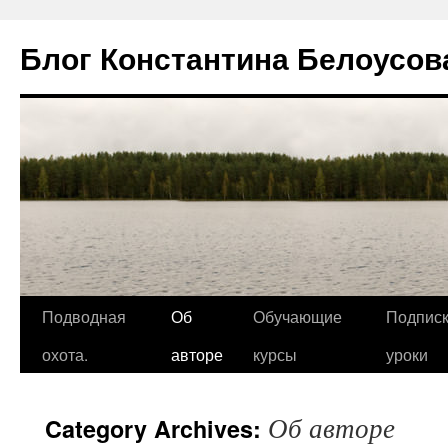
Блог Константина Белоусов
Подводная
Об
Обучающие
Подписк
охота.
авторе
курсы
уроки
Об авторе
Category Archives: