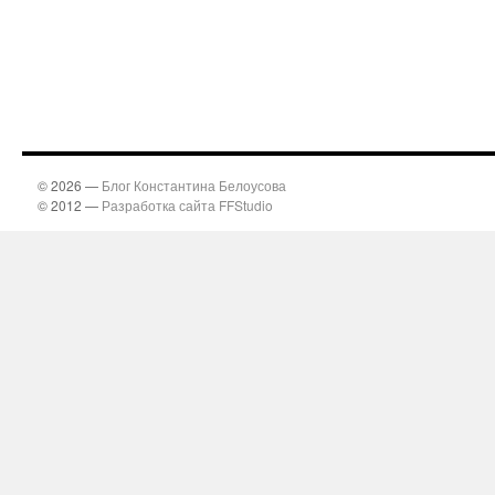
© 2026 —
Блог Константина Белоусова
© 2012 —
Разработка сайта FFStudio