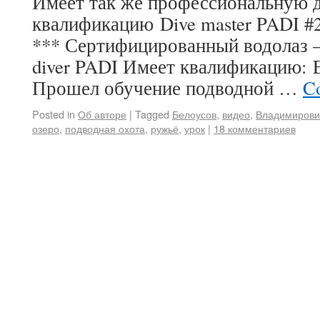
Имеет так же профессиональную 
квалификацию Dive master PADI 
*** Сертифицированный водолаз —
diver PADI Имеет квалификацию: Em
Прошел обучение подводной …
Co
Posted in
Об авторе
|
Tagged
Белоусов
,
видео
,
Владимирови
озеро
,
подводная охота
,
ружьё
,
урок
|
18 комментариев