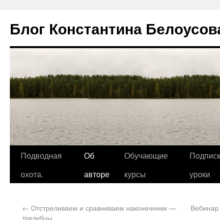
Блог Константина Белоусов
Подводная
Об
Обучающие
Подписк
охота.
авторе
курсы
уроки
←
Отстреливаем и сравниваем наконечники —
Вебинар 
трезубцы.