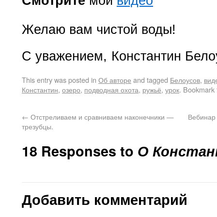
Смотрите
мои
видео
Желаю вам чистой воды!
С уважением,
Константин Бело
This entry was posted in
Об авторе
and tagged
Белоусов
,
вид
Константин
,
озеро
,
подводная охота
,
ружьё
,
урок
. Bookmark
←
Отстреливаем и сравниваем наконечники —
Вебинар 
трезубцы.
18 Responses to
О Констан
Добавить комментарий