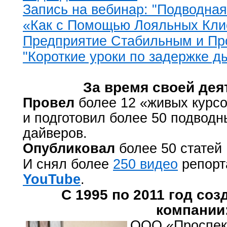
Запись на вебинар: "Подводная
«Как с Помощью Лояльных Кли
Предприятие Стабильным и П
"Короткие уроки по задержке д
За время своей дея
Провел
более 12
«живых курс
и подготовил
более 50 подводн
дайверов.
Опубликовал
более 50 статей
И снял более
250 видео
репорт
YouTube
.
С 1995 по 2011 год со
компании
ООО «Проспек