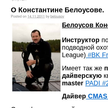
О Константине Белоусове.
Posted on
14.11.2011
by
belousov
Белоусов Кон
Инструктор
по
подводной охо
League)
#BK Fr
Имеет так же
дайверскую
к
master
PADI #
Дайвер
CMAS 