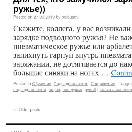
ружье))
Posted on
27.09.2019
by
belousov
Скажите, коллега, у вас возникали
зарядке подводного ружья? Не важ
пневматическое ружье или арбалет
запихнуть гарпун внутрь пневмата
заряжании, не дотягивается до на
большие синяки на ногах …
Contin
Posted in
Обучение
,
Подводная охота.
,
Снаряжение
|
Tagge
подводная охота
,
подводное ружье
,
ружьё
|
Leave a commen
←
Older posts