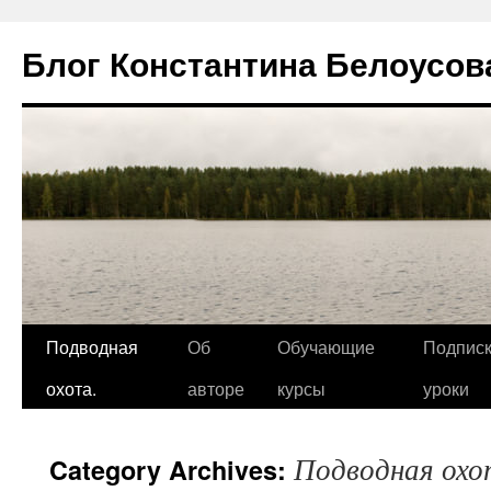
Блог Константина Белоусов
Подводная
Об
Обучающие
Подписк
охота.
авторе
курсы
уроки
Подводная охо
Category Archives: