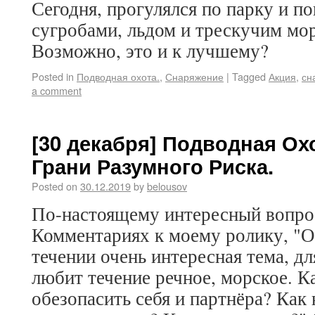
Сегодня, прогулялся по парку и по
сугробами, льдом и трескучим мор
Возможно, это и к лучшему?
Posted in
Подводная охота.
,
Снаряжение
|
Tagged
Акция
,
сн
a comment
[30 декабря] Подводная Охо
Грани Разумного Риска.
Posted on
30.12.2019
by
belousov
По-настоящему интересный вопрос
Комментариях к моему ролику, "О
течении очень интересная тема, д
любит течение речное, морское. К
обезопасить себя и партнёра? Как