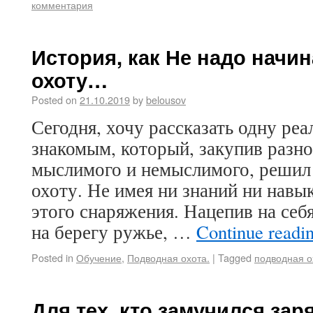
комментария
История, как Не надо начи
охоту…
Posted on
21.10.2019
by
belousov
Сегодня, хочу рассказать одну ре
знакомым, который, закупив разно
мыслимого и немыслимого, решил
охоту. Не имея ни знаний ни навы
этого снаряжения. Нацепив на себя
на берегу ружье, …
Continue readi
Posted in
Обучение
,
Подводная охота.
|
Tagged
подводная о
Для тех, кто замучился за