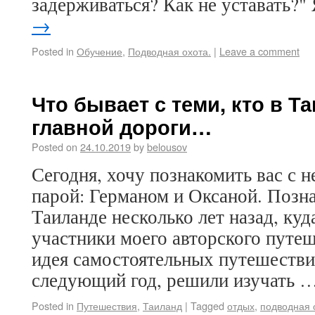
задерживаться? Как не уставать?
→
Posted in
Обучение
,
Подводная охота.
|
Leave a comment
Что бывает с теми, кто в Т
главной дороги…
Posted on
24.10.2019
by
belousov
Сегодня, хочу познакомить вас с 
парой: Германом и Оксаной. Позн
Таиланде несколько лет назад, куд
участники моего авторского путеш
идея самостоятельных путешестви
следующий год, решили изучать 
Posted in
Путешествия
,
Таиланд
|
Tagged
отдых
,
подводная 