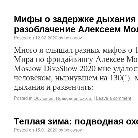
Мифы о задержке дыхания 
разоблачение Алексеем М
Posted on
12.02.2020
by
belousov
Много я слышал разных мифов о 
Мира по фридайвингу Алексее Мо
Moscow DiveShow 2020 мне удалось
человеком, нырнувшем на 130(!) 
дыхания и развенчать:
Posted in
Обучение
,
Подводная охота.
|
Leave a comment
Теплая зима: подводная ох
Posted on
15.01.2020
by
belousov