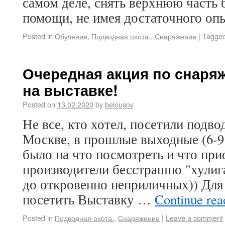
самом деле, снять верхнюю часть 
помощи, не имея достаточного опы
Posted in
Обучение
,
Подводная охота.
,
Снаряжение
|
Tagge
Очередная акция по снаря
на выставке!
Posted on
13.02.2020
by
belousov
Не все, кто хотел, посетили подв
Москве, в прошлые выходные (6-9 
было на что посмотреть и что пр
производители бесстрашно "хулиг
до откровенно неприличных)) Для 
посетить Выставку …
Continue re
Posted in
Подводная охота.
,
Снаряжение
|
Leave a comment