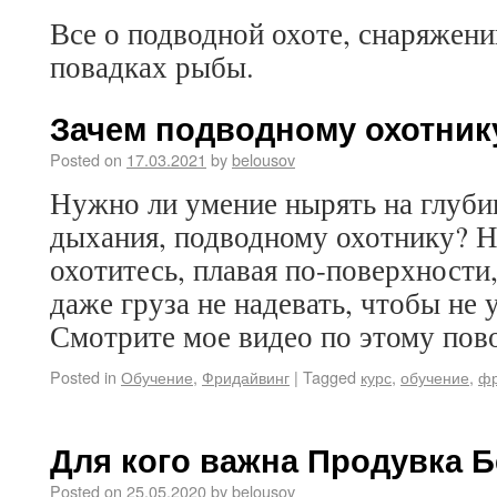
Все о подводной охоте, снаряжени
повадках рыбы.
Зачем подводному охотник
Posted on
17.03.2021
by
belousov
Нужно ли умение нырять на глуби
дыхания, подводному охотнику? Н
охотитесь, плавая по-поверхности,
даже груза не надевать, чтобы не
Смотрите мое видео по этому пов
Posted in
Обучение
,
Фридайвинг
|
Tagged
курс
,
обучение
,
фр
Для кого важна Продувка Б
Posted on
25.05.2020
by
belousov