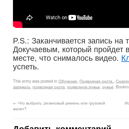
P.S.: Заканчивается запись на т
Докучаевым, который пройдет в
месте, что снималось видео.
К
успеть.
This entry was posted in
Обучение
,
Подводная охота.
,
Снаря
заряжать
,
подводная охота
,
подводное ружье
,
ружьё
. Bookm
←
Что выбрать: резиновый ремень или грузовой
Ис
жилет?
Добавить комментарий