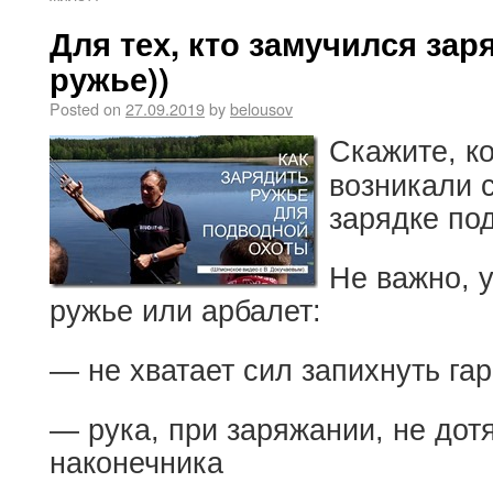
Для тех, кто замучился за
ружье))
Posted on
27.09.2019
by
belousov
Скажите, ко
возникали 
зарядке по
Не важно, 
ружье или арбалет:
— не хватает сил запихнуть га
— рука, при заряжании, не дот
наконечника