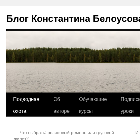
Блог Константина Белоусов
Подводная
Об
Обучающие
Подписк
охота.
авторе
курсы
уроки
←
Что выбрать: резиновый ремень или грузовой
Ис
жилет?