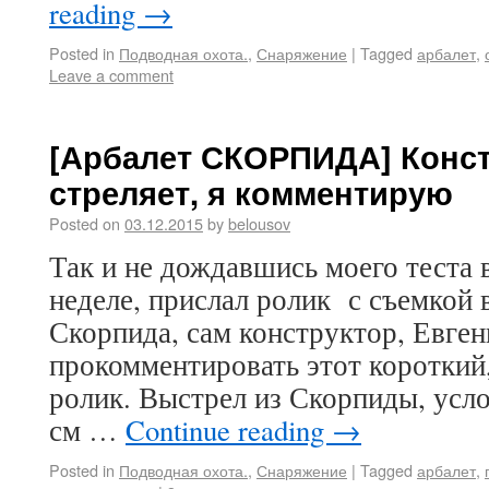
reading
→
Posted in
Подводная охота.
,
Снаряжение
|
Tagged
арбалет
,
Leave a comment
[Арбалет СКОРПИДА] Конст
стреляет, я комментирую
Posted on
03.12.2015
by
belousov
Так и не дождавшись моего теста 
неделе, прислал ролик с съемкой 
Скорпида, сам конструктор, Евге
прокомментировать этот короткий
ролик. Выстрел из Скорпиды, усло
см …
Continue reading
→
Posted in
Подводная охота.
,
Снаряжение
|
Tagged
арбалет
,