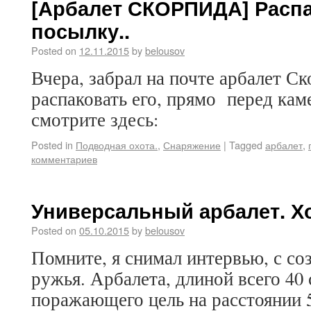
[Арбалет СКОРПИДА] Расп
посылку..
Posted on
12.11.2015
by
belousov
Вчера, забрал на почте арбалет С
распаковать его, прямо перед кам
смотрите здесь:
Posted in
Подводная охота.
,
Снаряжение
|
Tagged
арбалет
,
комментариев
Универсальный арбалет. Хо
Posted on
05.10.2015
by
belousov
Помните, я снимал интервью, с со
ружья. Арбалета, длиной всего 40
поражающего цель на расстоянии 