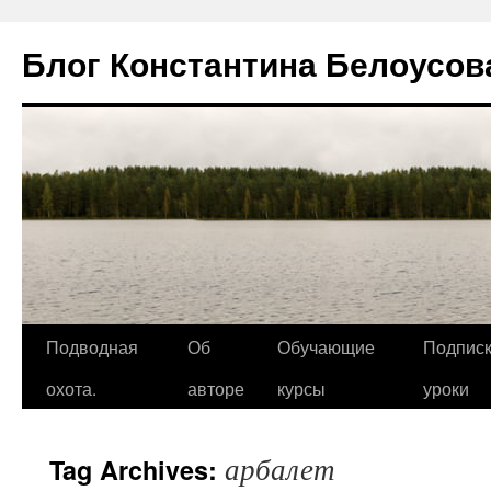
Блог Константина Белоусов
Подводная
Об
Обучающие
Подписк
охота.
авторе
курсы
уроки
арбалет
Tag Archives: