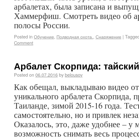
арбалетах, была записана и выпу
Хаммерфиш. Смотреть видео об ар
полосы России.
Posted in
Обучение
,
Подводная охота.
,
Снаряжение
|
Tagge
Comment
Арбалет Скорпида: тайский
Posted on
06.07.2016
by
belousov
Как обещал, выкладываю видео от
уникального арбалета Скорпида, 
Таиланде, зимой 2015-16 года. Тес
самостоятельно, но и привлек нез
Оказалось, это, даже удобнее – у 
возможность снимать весь процес