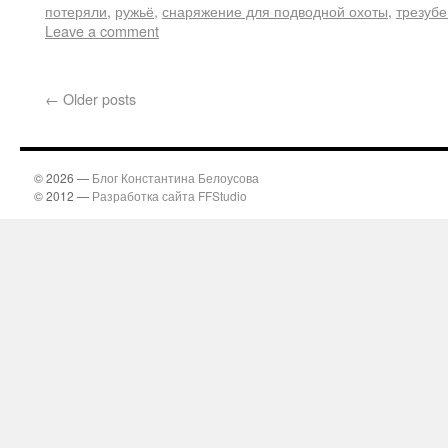
потеряли
,
ружьё
,
снаряжение для подводной охоты
,
трезубе
Leave a comment
←
Older posts
© 2026 —
Блог Константина Белоусова
© 2012 —
Разработка сайта FFStudio