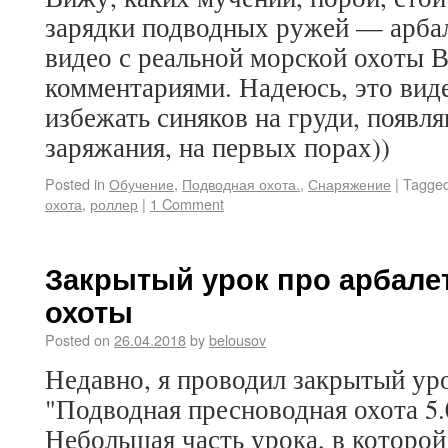
зарядки подводных ружей — арба
видео с реальной морской охоты В
комментариями. Надеюсь, это вид
избежать синяков на груди, появл
заряжания, на первых порах))
Posted in
Обучение
,
Подводная охота.
,
Снаряжение
|
Tagge
охота
,
роллер
|
1 Comment
Закрытый урок про арбале
охоты
Posted on
26.04.2018
by
belousov
Недавно, я проводил закрытый уро
"Подводная пресноводная охота 5.
Небольшая часть урока, в которой