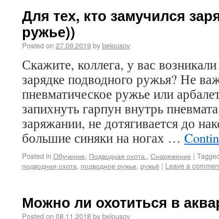
Для тех, кто замучился за
ружье))
Posted on
27.09.2019
by
belousov
Скажите, коллега, у вас возникали
зарядке подводного ружья? Не важ
пневматическое ружье или арбалет
запихнуть гарпун внутрь пневмата
заряжании, не дотягивается до на
большие синяки на ногах …
Contin
Posted in
Обучение
,
Подводная охота.
,
Снаряжение
|
Tagge
подводная охота
,
подводное ружье
,
ружьё
|
Leave a commen
Можно ли охотиться в акв
Posted on
08.11.2018
by
belousov