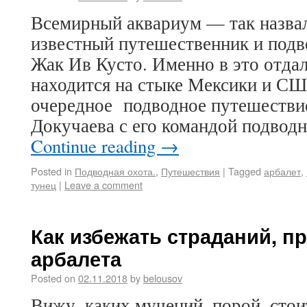
Всемирный аквариум — так назва
известный путешественник и подв
Жак Ив Кусто. Именно в это отдал
находится на стыке Мексики и СШ
очередное подводное путешестви
Докучаева с его командой подвод
Continue reading
→
Posted in
Подводная охота.
,
Путешествия
|
Tagged
арбалет
,
тунец
|
Leave a comment
Как избежать страданий, п
арбалета
Posted on
02.11.2018
by
belousov
Вижу, каких мучений, порой, сто