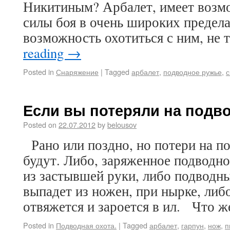
Никитиным? Арбалет, имеет возм
силы боя в очень широких предела
возможность охотиться с ним, не
reading
→
Posted in
Снаряжение
|
Tagged
арбалет
,
подводное ружье
,
с
Если вы потеряли на подв
Posted on
22.07.2012
by
belousov
Рано или поздно, но потери на по
будут. Либо, заряженное подводн
из застывшей руки, либо подводн
выпадет из ножен, при нырке, ли
отвяжется и зароется в ил. Что 
Posted in
Подводная охота.
|
Tagged
арбалет
,
гарпун
,
нож
,
п