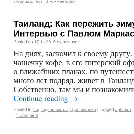
скорпида
,
тест
|
3 комментария
Таиланд: Как пережить зиму
Интервью с Павлом Марка
Posted on
17.11.2015
by
belousov
На днях, заскочил к своему другу
чашечку кофе, в его питерский оф
о ближайших планах, по путешест
много лет подряд, живет в Таиланд
Собственно, там мы и познакомил
Continue reading
→
Posted in
Подводная охота.
,
Путешествия
|
Tagged
арбалет
,
|
1 Comment