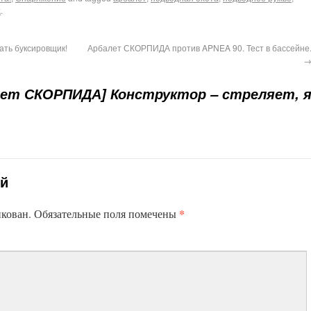
k
.
ать буксировщик!
Арбалет СКОРПИДА против APNEA 90. Тест в бассейне
лет СКОРПИДА] Конструктор – стреляет, 
ий
*
икован.
Обязательные поля помечены