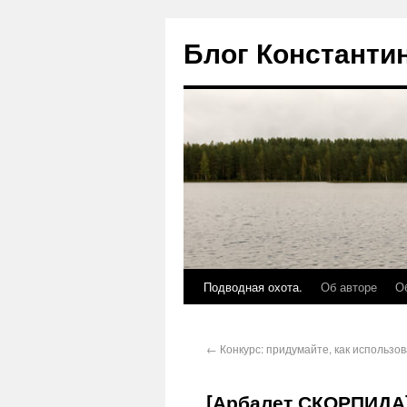
Блог Константи
Подводная охота.
Об авторе
О
←
Конкурс: придумайте, как использов
[Арбалет СКОРПИДА]