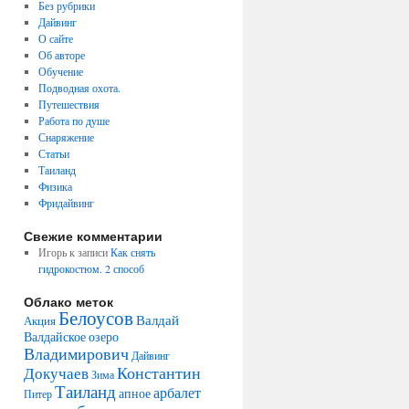
Без рубрики
Дайвинг
О сайте
Об авторе
Обучение
Подводная охота.
Путешествия
Работа по душе
Снаряжение
Статьи
Таиланд
Физика
Фридайвинг
Свежие комментарии
Игорь
к записи
Как снять
гидрокостюм. 2 способ
Облако меток
Белоусов
Валдай
Акция
Валдайское озеро
Владимирович
Дайвинг
Константин
Докучаев
Зима
Таиланд
арбалет
апное
Питер