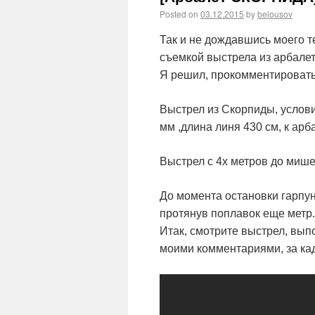
Posted on
03.12.2015
by
belousov
Так и не дождавшись моего т
съемкой выстрела из арбалет
Я решил, прокомментировать 
Выстрел из Скорпиды, условия
мм ,длина линя 430 см, к арб
Выстрел с 4х метров до мише
До момента остановки гарпун
протянув поплавок еще метр.
Итак, смотрите выстрел, вы
моими комментариями, за ка