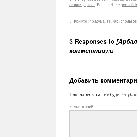
скорпида
,
тест
. Bookmark the
permalin
←
Конкурс: придумайте, как использов
3 Responses to
[Арба
комментирую
Добавить комментар
Ваш адрес email не будет опубл
Комментарий