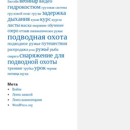
вебинар
видео
бассейн
гидрокостюм
грузовая система
задержка
грузовой пояс
грузы
дыхания
курс
курсы
кукан
ласты
маска
обучение
ныряние
озеро
отзыв
пневматическое ружье
подводная охота
путешествия
подводное ружье
ружьё
распродажа
рыба
река
снаряжение для
снаряга
подводной охоты
урок
тренинг
трубка
черная
щука
пятница
Мета
Войти
Лента записей
Лента комментариев
WordPress.org