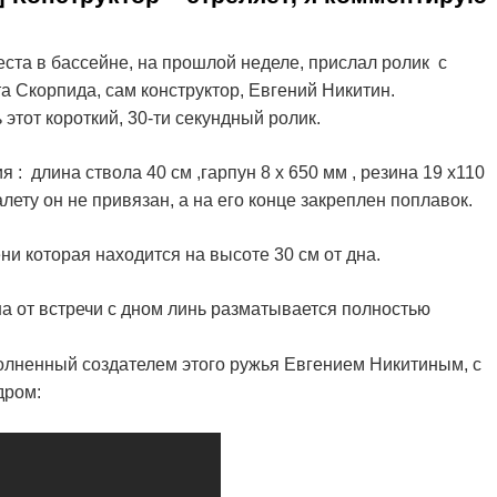
еста в бассейне, на прошлой неделе, прислал ролик с
а Скорпида, сам конструктор, Евгений Никитин.
этот короткий, 30-ти секундный ролик.
 : длина ствола 40 см ,гарпун 8 х 650 мм , резина 19 х110
алету он не привязан, а на его конце закреплен поплавок.
ни которая находится на высоте 30 см от дна.
а от встречи с дном линь разматывается полностью
полненный создателем этого ружья Евгением Никитиным, с
дром: