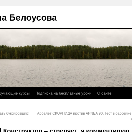
на Белоусова
бучающие курсы
Подписка на бесплатные уроки
О сайте
ать буксировщик!
Арбалет СКОРПИДА против APNEA 90. Тест в бассейне
 Конструктор – стреляет, я комментирую