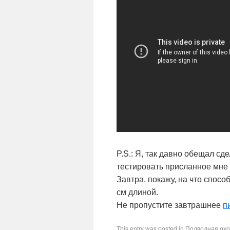
P.S.: Я, так давно обещал сд
тестировать присланное мне 
Завтра, покажу, на что спосо
см длиной.
Не пропустите завтрашнее
п
This entry was posted in
Подводная охо