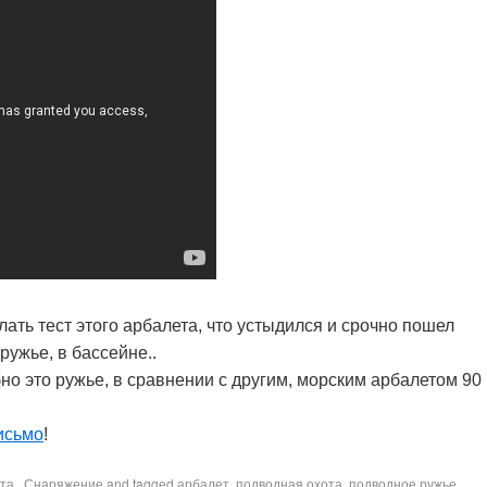
елать тест этого арбалета, что устыдился и срочно пошел
ружье, в бассейне..
бно это ружье, в сравнении с другим, морским арбалетом 90
исьмо
!
та.
,
Снаряжение
and tagged
арбалет
,
подводная охота
,
подводное ружье
,