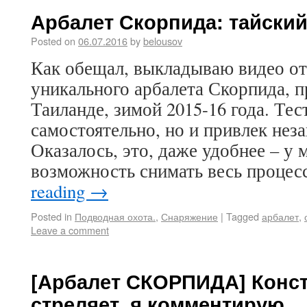
Арбалет Скорпида: тайский
Posted on
06.07.2016
by
belousov
Как обещал, выкладываю видео от
уникального арбалета Скорпида, 
Таиланде, зимой 2015-16 года. Тес
самостоятельно, но и привлек нез
Оказалось, это, даже удобнее – у 
возможность снимать весь процес
reading
→
Posted in
Подводная охота.
,
Снаряжение
|
Tagged
арбалет
,
Leave a comment
[Арбалет СКОРПИДА] Конст
стреляет, я комментирую