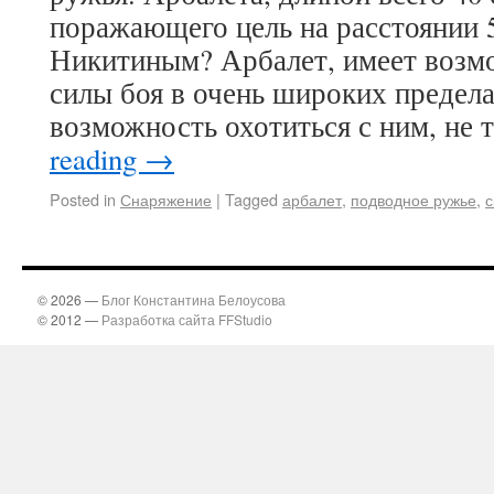
поражающего цель на расстоянии 
Никитиным? Арбалет, имеет возм
силы боя в очень широких предела
возможность охотиться с ним, не
reading
→
Posted in
Снаряжение
|
Tagged
арбалет
,
подводное ружье
,
с
© 2026 —
Блог Константина Белоусова
© 2012 —
Разработка сайта FFStudio