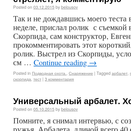
Posted on
03.12.2015
by
belousov
Так и не дождавшись моего теста 
неделе, прислал ролик с съемкой 
Скорпида, сам конструктор, Евге
прокомментировать этот короткий
ролик. Выстрел из Скорпиды, усло
см …
Continue reading
→
Posted in
Подводная охота.
,
Снаряжение
|
Tagged
арбалет
,
скорпида
,
тест
|
3 комментария
Универсальный арбалет. Хо
Posted on
05.10.2015
by
belousov
Помните, я снимал интервью, с со
ружья. Арбалета, длиной всего 40