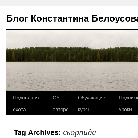
Блог Константина Белоусов
Подводная
Об
Обучающие
Подписк
охота.
авторе
курсы
уроки
скорпида
Tag Archives: