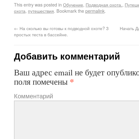
This entry was posted in
Обучение
,
Подводная охота.
,
Путеш
охота
,
путешествия
. Bookmark the
permalink
.
←
На сколько вы готовы к подводной охоте? 3
Начать Д
простых теста в бассейне.
Добавить комментарий
Ваш адрес email не будет опублик
*
поля помечены
Комментарий