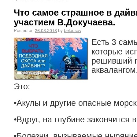
Что самое страшное в дайв
участием В.Докучаева.
Posted on
26.03.2018
by
belousov
Есть 3 сам
которые ис
решивший п
аквалангом
Это:
•Акулы и другие опасные морс
•Вдруг, на глубине закончится 
•Болезни, вызываемые ныряние