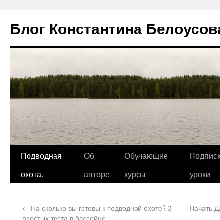
Блог Константина Белоусов
Подводная
Об
Обучающие
Подписк
охота.
авторе
курсы
уроки
←
На сколько вы готовы к подводной охоте? 3
Начать Д
простых теста в бассейне.