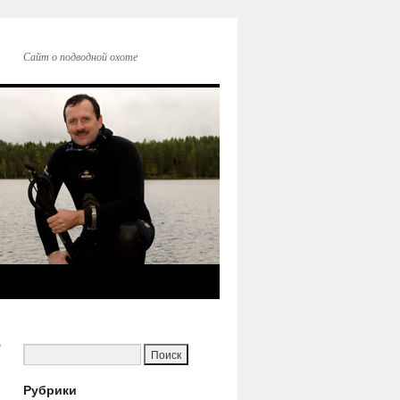
Сайт о подводной охоте
ь
→
Рубрики
а