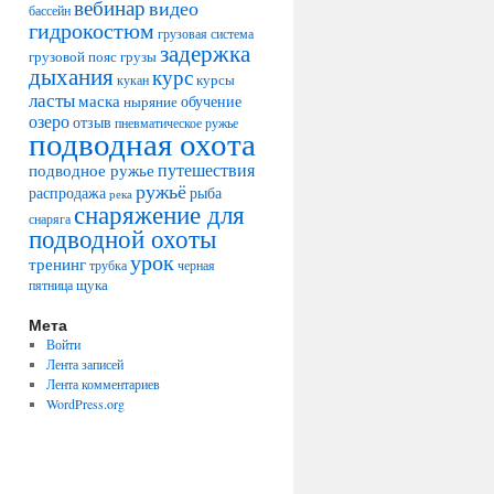
вебинар
видео
бассейн
гидрокостюм
грузовая система
задержка
грузовой пояс
грузы
дыхания
курс
курсы
кукан
ласты
маска
обучение
ныряние
озеро
отзыв
пневматическое ружье
подводная охота
путешествия
подводное ружье
ружьё
распродажа
рыба
река
снаряжение для
снаряга
подводной охоты
урок
тренинг
трубка
черная
щука
пятница
Мета
Войти
Лента записей
Лента комментариев
WordPress.org