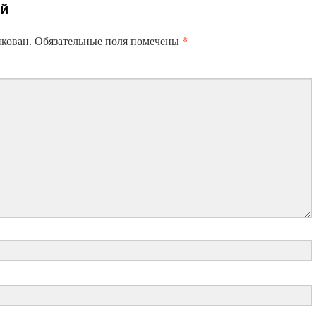
ий
*
икован.
Обязательные поля помечены