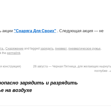
нь акции
"Снаряга Для Своих"
. Следующая акция — не
та.
,
Снаряжение
and tagged
зарядить
,
пневмат
,
пневматическое ружье
,
k the
permalink
.
я конструкция)
26 августа — Черная Пятница, для желающих нырнут
поглубже
зопасно зарядить и разрядить
е на воздухе