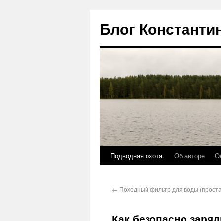
Блог Константи
Подводная охота.
Об авторе
О
←
Походный фильтр для воды (проста
Как безопасно заряд