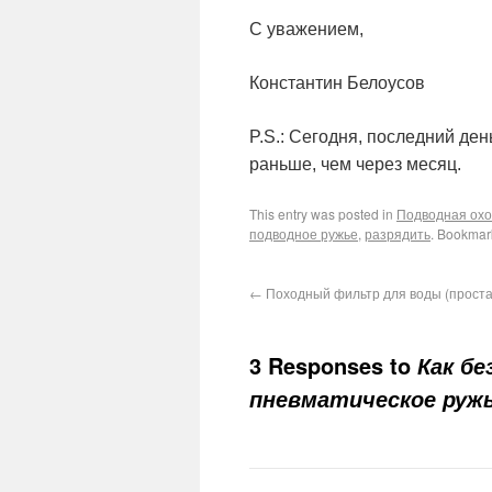
С уважением,
Константин Белоусов
P.S.: Сегодня, последний де
раньше, чем через месяц.
This entry was posted in
Подводная охо
подводное ружье
,
разрядить
. Bookmar
←
Походный фильтр для воды (проста
3 Responses to
Как бе
пневматическое ружь