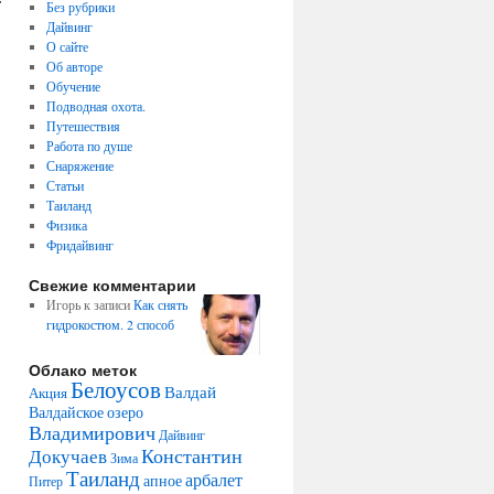
Без рубрики
Дайвинг
О сайте
Об авторе
Обучение
Подводная охота.
Путешествия
Работа по душе
Снаряжение
Статьи
Таиланд
Физика
Фридайвинг
Свежие комментарии
Игорь
к записи
Как снять
гидрокостюм. 2 способ
Облако меток
Белоусов
Валдай
Акция
Валдайское озеро
Владимирович
Дайвинг
Константин
Докучаев
Зима
Таиланд
арбалет
апное
Питер