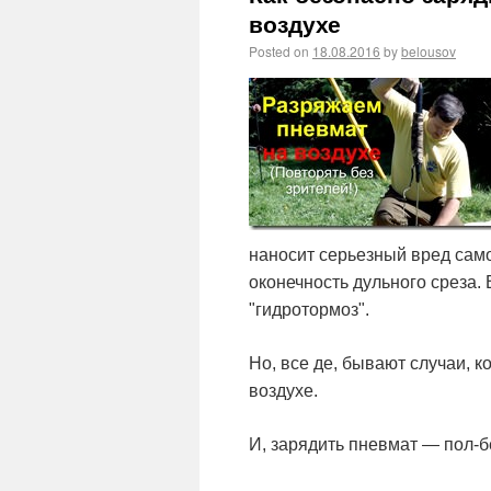
воздухе
Posted on
18.08.2016
by
belousov
наносит серьезный вред сам
оконечность дульного среза. 
"гидротормоз".
Но, все де, бывают случаи, 
воздухе.
И, зарядить пневмат — пол-б