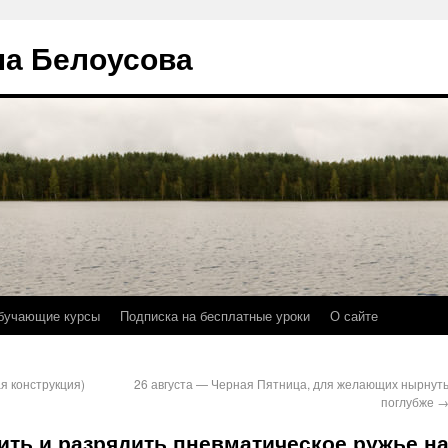
на Белоусова
бучающие курсы
Подписка на бесплатные уроки
О сайте
я конструкция)
26 августа — Черная Пятница, для желающих нырнут
поглубже
ить и разрядить пневматическое ружье н