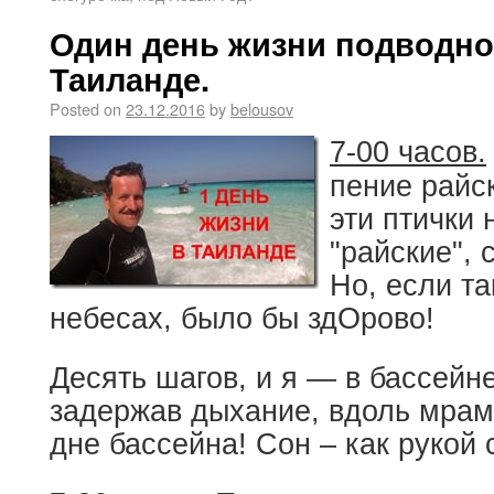
Один день жизни подводног
Таиланде.
Posted on
23.12.2016
by
belousov
7-00 часов.
пение райск
эти птички
"райские", 
Но, если та
небесах, было бы здОрово!
Десять шагов, и я — в бассейн
задержав дыхание, вдоль мрам
дне бассейна! Сон – как рукой 