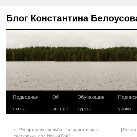
Блог Константина Белоусов
Подводная
Об
Обучающие
Подписк
охота.
авторе
курсы
уроки
←
Репортаж из проруби: Что приготовила
[Только
снегурочка, под Новый Год?