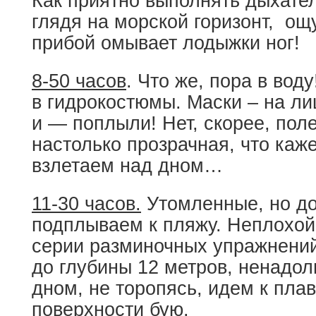
Как приятно выполнять дыхате
глядя на морской горизонт, ощ
прибой омывает лодыжки ног!
8-50 часов
. Что же, пора в вод
в гидрокостюмы. Маски – на лиц
и — поплыли! Нет, скорее, поле
настолько прозрачная, что каже
взлетаем над дном…
11-30 часов.
Утомленные, но д
подплываем к пляжу. Неплохой 
серии разминочных упражнени
до глубины 12 метров, ненадол
дном, не торопясь, идем к пл
поверхности бую.