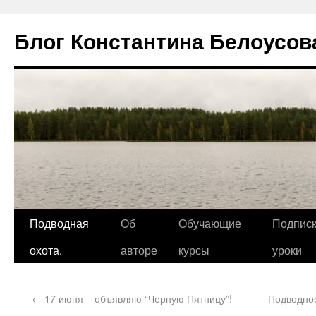
Блог Константина Белоусов
Подводная
Об
Обучающие
Подписк
охота.
авторе
курсы
уроки
←
17 июня – объявляю “Черную Пятницу”!
Подводное