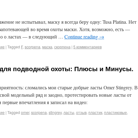
яжение не испытывал, маску я всегда беру одну: Tusa Platina. Нет
апотевающей во время охоты маски. Хотя, возможно, есть —
Но о ластах — в следующий …
Continue reading
→
ние
|
Tagged
F
,
scorpena
,
маска
,
скорпена
|
5 комментариев
для подводной охоты: Плюсы и Минусы.
риятность: сломались мои старые добрые ласты Omer Stingrey. В
 свой модельный ряд и заодно, протестировать новые ласты от
 первые впечатления я записал на видео:
ние
|
Tagged
omer
,
scorpena
,
stingrey
,
ласты
,
отзыв
,
пластик
,
пластиковые
,