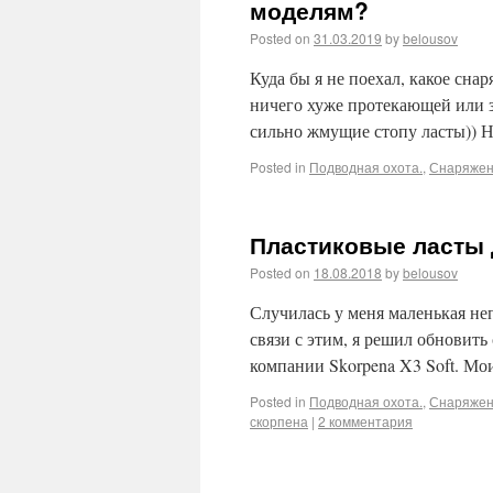
моделям?
Posted on
31.03.2019
by
belousov
Куда бы я не поехал, какое снар
ничего хуже протекающей или з
сильно жмущие стопу ласты)) 
Posted in
Подводная охота.
,
Снаряже
Пластиковые ласты 
Posted on
18.08.2018
by
belousov
Случилась у меня маленькая неп
связи с этим, я решил обновить
компании Skorpena X3 Soft. Мои
Posted in
Подводная охота.
,
Снаряже
скорпена
|
2 комментария