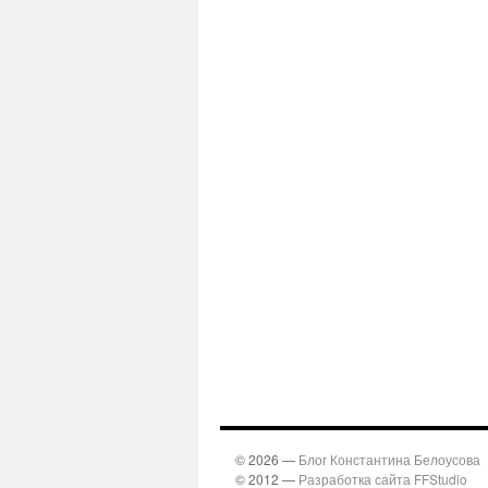
© 2026 —
Блог Константина Белоусова
© 2012 —
Разработка сайта FFStudio