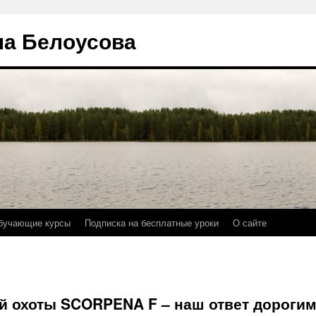
на Белоусова
бучающие курсы
Подписка на бесплатные уроки
О сайте
й охоты SCORPENA F – наш ответ дороги