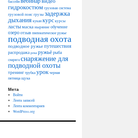
вебинар
видео
бассейн
гидрокостюм
грузовая система
задержка
грузовой пояс
грузы
дыхания
курс
курсы
кукан
ласты
маска
обучение
ныряние
озеро
отзыв
пневматическое ружье
подводная охота
путешествия
подводное ружье
ружьё
распродажа
рыба
река
снаряжение для
снаряга
подводной охоты
урок
тренинг
трубка
черная
щука
пятница
Мета
Войти
Лента записей
Лента комментариев
WordPress.org