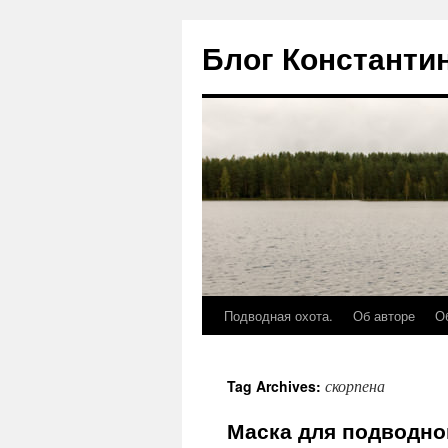
Блог Константи
Подводная охота.
Об авторе
О
скорпена
Tag Archives:
Маска для подводно