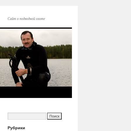
Сайт о подводной охоте
м
Рубрики