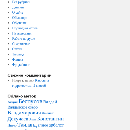
Без рубрики
Дайвинг
О сайте
Об авторе
Обучение
Подводная охота.
Путешествия
Работа по душе
Снаряжение
Статьи
Таиланд
Физика
Фридайвинг
Свежие комментарии
Игорь
к записи
Как снять
гидрокостюм. 2 способ
Облако меток
Белоусов
Валдай
Акция
Валдайское озеро
Владимирович
Дайвинг
Константин
Докучаев
Зима
Таиланд
арбалет
апное
Питер