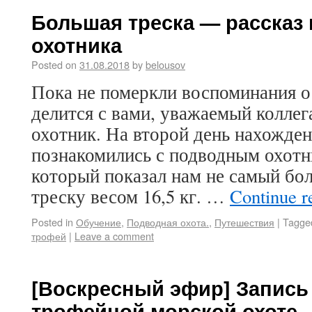
Большая треска — рассказ
охотника
Posted on
31.08.2018
by
belousov
Пока не померкли воспоминания 
делится с вами, уважаемый колле
охотник. На второй день нахожден
познакомились с подводным охотн
который показал нам не самый бо
треску весом 16,5 кг. …
Continue 
Posted in
Обучение
,
Подводная охота.
,
Путешествия
|
Tagge
трофей
|
Leave a comment
[Воскресный эфир] Запись
трофейной морской охоте.