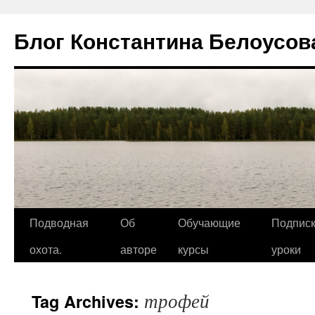
Блог Константина Белоусов
Подводная
Об
Обучающие
Подписк
охота.
авторе
курсы
уроки
трофей
Tag Archives: