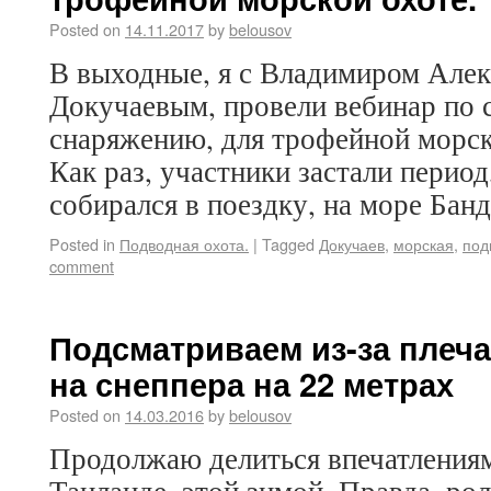
Posted on
14.11.2017
by
belousov
В выходные, я с Владимиром Але
Докучаевым, провели вебинар по
снаряжению, для трофейной морск
Как раз, участники застали перио
собирался в поездку, на море Банд
Posted in
Подводная охота.
|
Tagged
Докучаев
,
морская
,
под
comment
Подсматриваем из-за плеча
на снеппера на 22 метрах
Posted on
14.03.2016
by
belousov
Продолжаю делиться впечатлениям