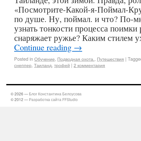
Таиланде, этой зимой. Правда, рол
«Посмотрите-Какой-я-Поймал-Кру
по душе. Ну, поймал. и что? По-мн
узнать тонкости процесса поимки
снаряжает ружье? Каким стилем у
Continue reading
→
Posted in
Обучение
,
Подводная охота.
,
Путешествия
|
Tagge
снеппер
,
Таиланд
,
трофей
|
2 комментария
© 2026 —
Блог Константина Белоусова
© 2012 —
Разработка сайта FFStudio