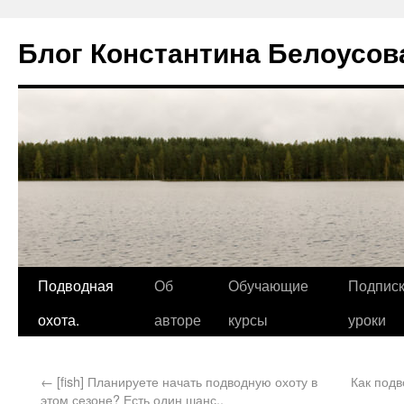
Блог Константина Белоусов
Подводная
Об
Обучающие
Подписк
охота.
авторе
курсы
уроки
←
[fish] Планируете начать подводную охоту в
Как подв
этом сезоне? Есть один шанс..