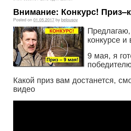
Внимание: Конкурс! Приз–к
Posted on
01.05.2017
by
belousov
Предлагаю,
конкурсе и 
9 мая, я го
победителю
Какой приз вам достанется, см
видео